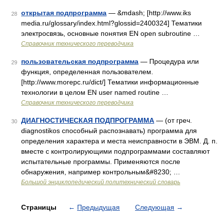
открытая подпрограмма
— &mdash; [http://www.iks
28
media.ru/glossary/index.html?glossid=2400324] Тематики
электросвязь, основные понятия EN open subroutine …
Справочник технического переводчика
пользовательская подпрограмма
— Процедура или
29
функция, определенная пользователем.
[http://www.morepc.ru/dict/] Тематики информационные
технологии в целом EN user named routine …
Справочник технического переводчика
ДИАГНОСТИЧЕСКАЯ ПОДПРОГРАММА
— (от греч.
30
diagnostikos способный распознавать) программа для
определения характера и места неисправности в ЭВМ. Д. п.
вместе с контролирующими подпрограммами составляют
испытательные программы. Применяются после
обнаружения, например контрольным&#8230; …
Большой энциклопедический политехнический словарь
Страницы
←
Предыдущая
Следующая
→