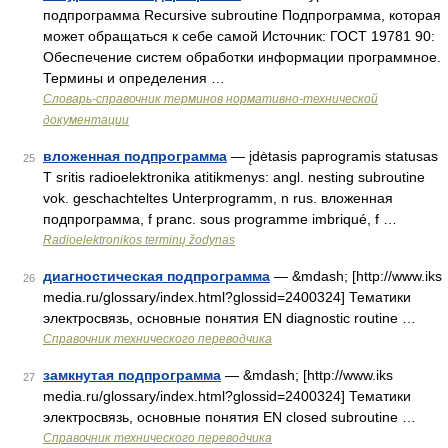
подпрограмма Recursive subroutine Подпрограмма, которая
может обращаться к себе самой Источник: ГОСТ 19781 90:
Обеспечение систем обработки информации программное.
Термины и определения …
Словарь-справочник терминов нормативно-технической
документации
вложенная подпрограмма
— įdėtasis paprogramis statusas
25
T sritis radioelektronika atitikmenys: angl. nesting subroutine
vok. geschachteltes Unterprogramm, n rus. вложенная
подпрограмма, f pranc. sous programme imbriqué, f …
Radioelektronikos terminų žodynas
диагностическая подпрограмма
— &mdash; [http://www.iks
26
media.ru/glossary/index.html?glossid=2400324] Тематики
электросвязь, основные понятия EN diagnostic routine …
Справочник технического переводчика
замкнутая подпрограмма
— &mdash; [http://www.iks
27
media.ru/glossary/index.html?glossid=2400324] Тематики
электросвязь, основные понятия EN closed subroutine …
Справочник технического переводчика